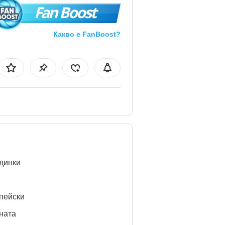
Fan Boost
Какво е FanBoost?
динки
пейски
ната