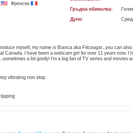
Френски
Гръдна обиколка:
Голя
Дупе:
Сред
ave an outgoing personality, love
 TV series and movies with lots of action. My favorite
mber is 2, 22, 222 and so on... Stats: 5'6" 36-29-36
oy vibrating non stop.
tipping