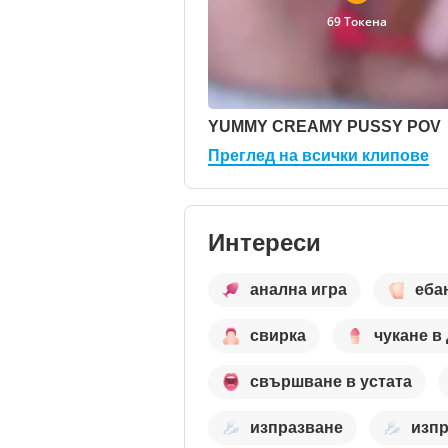
69 Токена
YUMMY CREAMY PUSSY POV
Преглед на всички клипове
Интереси
анална игра
еба
свирка
чукане в
свършване в устата
изпразване
изп