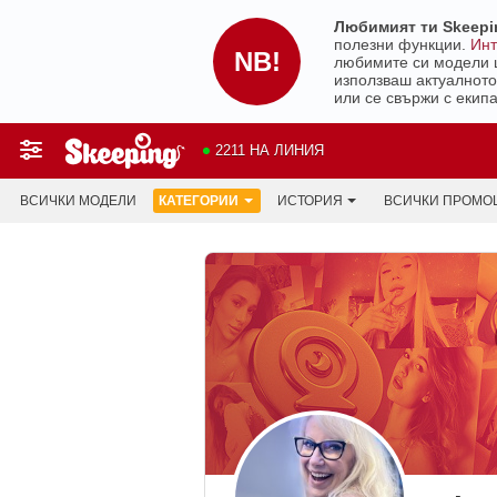
Любимият ти Skeepin
полезни функции.
Инт
NB!
любимите си модели щ
използваш актуалното
или се свържи с екипа
2211 НА ЛИНИЯ
ВСИЧКИ МОДЕЛИ
КАТЕГОРИИ
ИСТОРИЯ
ВСИЧКИ ПРОМО