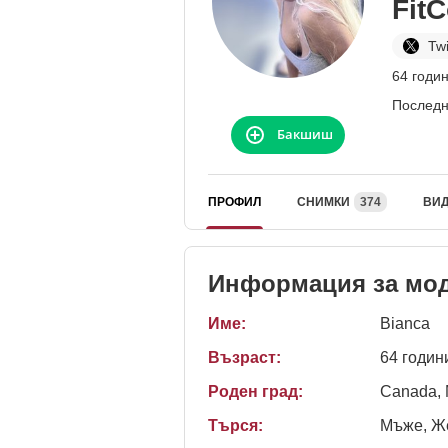
Fit
Twi
64 годи
Последн
Бакшиш
ПРОФИЛ
СНИМКИ
374
ВИ
Информация за мо
Име:
Bianca
Възраст:
64 годин
Роден град:
Canada, 
Търся:
Мъже, Же