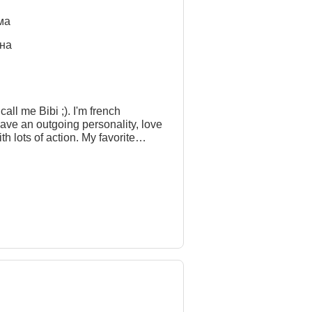
ма
нa