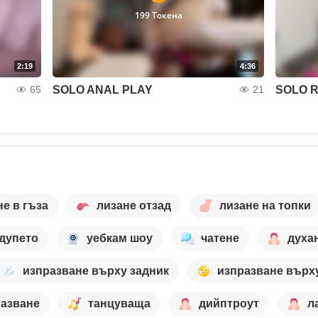
199 Токена
2:19
4:36
SOLO ANAL PLAY
SOLO R
65
21
не в гъза
лизане отзад
лизане на топки
 дупето
уебкам шоу
чатене
духа
изпразване върху задник
изпразване върх
разване
танцуваща
дийптроут
л