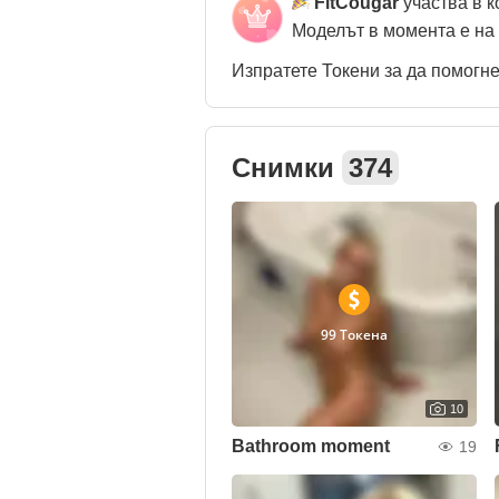
FitCougar
участва в 
Моделът в момента е на
Изпратете Токени за да помогн
Снимки
374
99 Токена
10
Bathroom moment
19