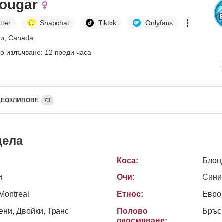
Cougar
tter
Snapchat
Tiktok
Onlyfans
ни, Canada
о излъчване: 12 преди часа
ДЕОКЛИПОВЕ
73
дела
Коса:
Блон
и
Очи:
Сини
Montreal
Етнос:
Евро
ни, Двойки, Транс
Полово
Бръс
окосмяване: