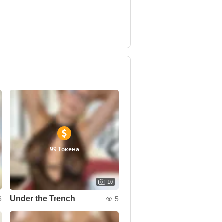
99 Токена
10
Under the Trench
6
5