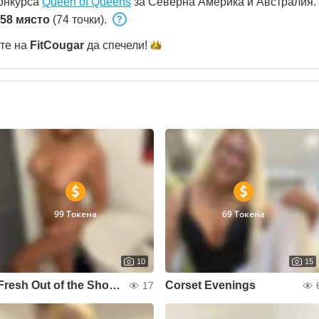
конкурса
Queen of Queens
за Северна Америка и Австралия.
58 място
(74 точки).
ете на
FitCougar
да
спечели!
99 Токена
69 Токена
10
15
Fresh Out of the Shower
Corset Evenings
17