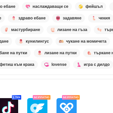
о ебане
наслаждаващи се
фейшъл
е
здраво ебане
задавяне
чекия
мастурбиране
лизане на гъза
тър
дане
кунилингус
чукане на момичета
бане на путки
лизане на путки
търкане 
фетиш към крака
lovense
игра с дилдо
1 TKN
БЕЗПЛАТНО
БЕЗПЛАТНО