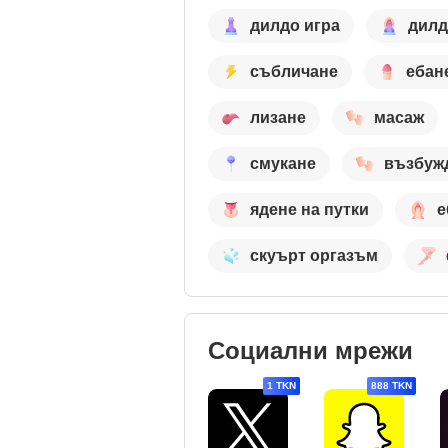
дилдо игра
дилд
събличане
ебан
лизане
масаж
смукане
възбуж
ядене на путки
е
скуърт оргазъм
Социални мрежи
1 TKN
888 TKN