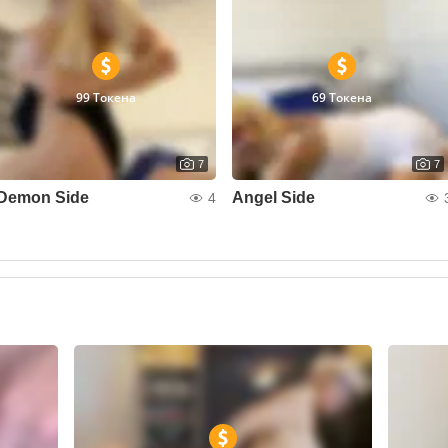
99 Токена
69 Токена
7
7
Demon Side
Angel Side
4