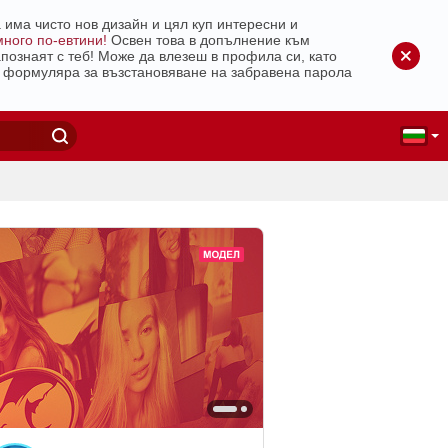
има чисто нов дизайн и цял куп интересни и
много по-евтини!
Освен това в допълнение към
познаят с теб!
Може да влезеш в профила си, като
й формуляра за възстановяване на забравена парола