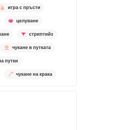
игра с пръсти
целуване
кане
стриптийз
чукане в путката
на путки
чукане на крака