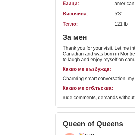
Езици:
american
Височина:
5'3"
Тегло:
121 lb
За мен
Thank you for your visit, Let me introduce myself, my name is Bianca aka Fitcougar...you can also call me Bibi ;). I'm french
Canadian and was born in Montreal Canada. I have been a webcam girl for over 11 years now. I h
to laugh and enjoy myself on cam...sometimes a bit goofy! I'm a big fan of
nu
Какво ме възбужда:
Charming smart conversation, my t
Какво ме отблъсква:
rude comments, demands without 
Queen of Queens