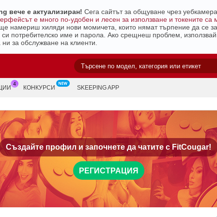
g вече е актуализиран!
Сега сайтът за общуване чрез уебкамера 
ерфейсът е много по-удобен и лесен за използване и токените са 
е намериш хиляди нови момичета, които нямат търпение да се за
 си потребителско име и парола. Ако срещнеш проблем, използва
 ни за обслужване на клиенти.
ЦИИ
КОНКУРСИ
SKEEPING APP
Създайте профил и започнете да чатите с
FitCougar!
РЕГИСТРАЦИЯ