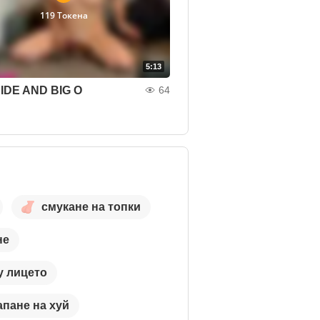
119 Токена
5:13
IDE AND BIG O
64
смукане на топки
не
у лицето
апане на хуй