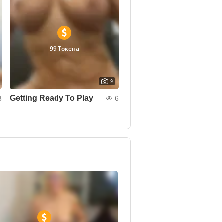
99 Токена
9
Getting Ready To Play
3
6