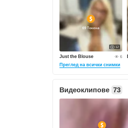
69 Токена
12
Just the Blouse
6
Преглед на всички снимки
Видеоклипове
73